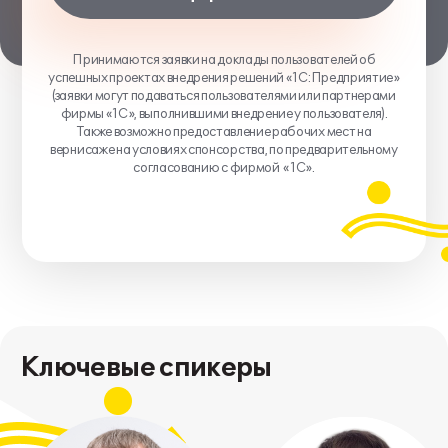
Принимаются заявки на доклады пользователей об
успешных проектах внедрения решений «1С:Предприятие»
(заявки могут подаваться пользователями или партнерами
фирмы «1С», выполнившими внедрение у пользователя).
Также возможно предоставление рабочих мест на
вернисаже на условиях спонсорства, по предварительному
согласованию с фирмой «1С».
Ключевые спикеры