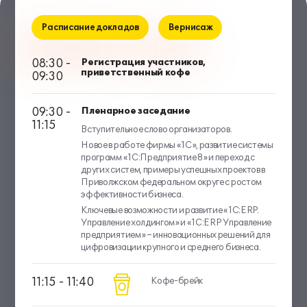
Расписание докладов
Вернисаж
08:30 -
Регистрация участников,
приветственный кофе
09:30
09:30 -
Пленарное заседание
11:15
Вступительное слово организаторов.
Новое в работе фирмы «1С», развитие системы
программ «1С:Предприятие 8» и переход с
других систем, примеры успешных проектов в
Приволжском федеральном округе с ростом
эффективности бизнеса.
Ключевые возможности и развитие «1C:ERP.
Управление холдингом» и «1С:ERP Управление
предприятием» – инновационных решений для
цифровизации крупного и среднего бизнеса.
11:15 - 11:40
Кофе-брейк