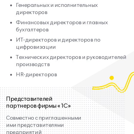
импортозамещения зарубежных систем и
Генеральных и исполнительных
перехода на «1С:ERP».
директоров
Финансовых директоров и главных
Участники конференции смогут адресовать свои
бухгалтеров
вопросы напрямую специалистам фирмы «1С» –
ИТ-директоров и директоров по
методистам и разработчикам, разработчикам
цифровизации
«1С-Совместных» решений, а также ознакомиться
с опытом реализации проектов внедрения
Технических директоров и руководителей
«1С:ERP» и других решений, пообщаться с
производств
представителями предприятий, обменяться
HR-директоров
мнениями по вопросам автоматизации бизнеса в
ходе прямого общения друг с другом.
Представителей
партнеров фирмы «1С»
Совместно с приглашенными
ими представителями
предприятий