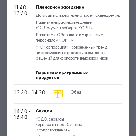
11:40 -
Пленарное заседание
13:30
Доклады пользователей о проектах внедрения.
Развитие и практика внедрений
«1С:Документооборот КОРП».
Развитие «1С:Зарплата и управление
персоналом КОРП».
«1С:Корпорация» – современный тренд
цифровизации, отраслевые комплексы
решений для корпоративных заказчиков.
Вернисаж программных
продуктов
13:30 - 14:30
Обед
14:30 -
Секции
16:40
«ЭДО, сервисы,
корпоративное обучение
и сопровождение»