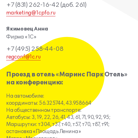
+7 (831) 262-16-42 (доб. 261)
marketing@1cpfo.ru
Якимовец Анна
Фирма «1С»
+7 (495) 258-44-08
regconf@1c.ru
Проезд в отель «Маринс Парк Отель»
на конференцию:
На автомобиле:
координаты: 56.325744, 43.958664
На общественном транспорте:
Автобусы: 3, 19, 22, 26, 41, 43, 61, 71, 90, 92, 95;
Маршрутки: т304, т37, т40, т57, т70, т87, т91;
остановка «Площадь Ленина»